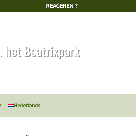
REAGEREN ?
n het Beatrixpark
s
Nederlands