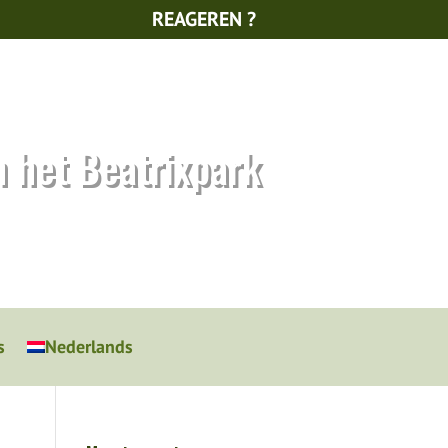
REAGEREN ?
n het Beatrixpark
s
Nederlands