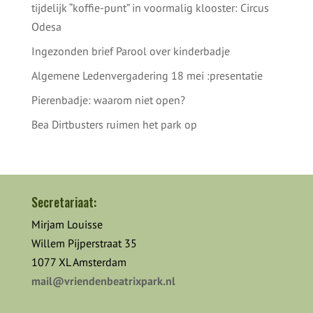
tijdelijk “koffie-punt” in voormalig klooster: Circus
Odesa
Ingezonden brief Parool over kinderbadje
Algemene Ledenvergadering 18 mei :presentatie
Pierenbadje: waarom niet open?
Bea Dirtbusters ruimen het park op
Secretariaat:
Mirjam Louisse
Willem Pijperstraat 35
1077 XL Amsterdam
mail@vriendenbeatrixpark.nl