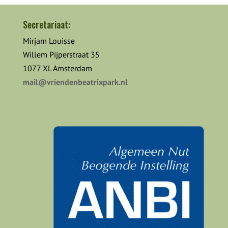
Secretariaat:
Mirjam Louisse
Willem Pijperstraat 35
1077 XL Amsterdam
mail@vriendenbeatrixpark.nl