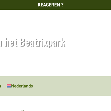
REAGEREN ?
n het Beatrixpark
s
Nederlands