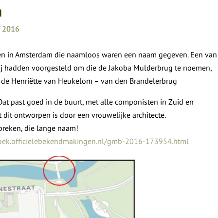
m
f 2016
en in Amsterdam die naamloos waren een naam gegeven. Een van
 Wij hadden voorgesteld om die de Jakoba Mulderbrug te noemen,
: de Henriëtte van Heukelom – van den Brandelerbrug
Dat past goed in de buurt, met alle componisten in Zuid en
t dit ontworpen is door een vrouwelijke architecte.
spreken, die lange naam!
zoek.officielebekendmakingen.nl/gmb-2016-173954.html