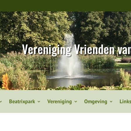
Vereniging Vrienden va
Beatrixpark
Vereniging
Omgeving
Link