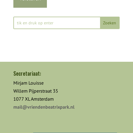
Secretariaat:
Mirjam Louisse
Willem Pijperstraat 35
1077 XL Amsterdam
mail@vriendenbeatrixpark.nl