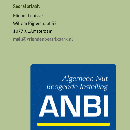
Secretariaat:
Mirjam Louisse
Willem Pijperstraat 35
1077 XL Amsterdam
mail@vriendenbeatrixpark.nl