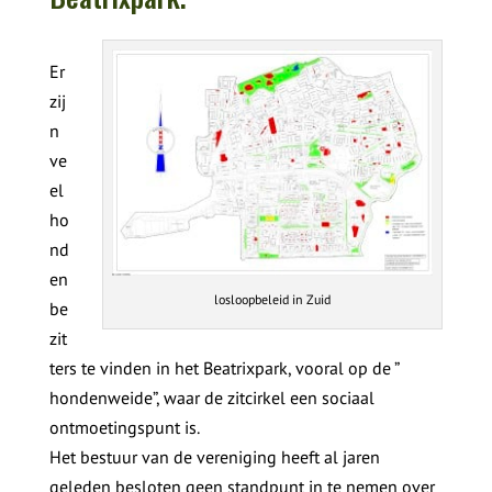
Er
zij
n
ve
el
ho
nd
en
losloopbeleid in Zuid
be
zit
ters te vinden in het Beatrixpark, vooral op de ”
hondenweide”, waar de zitcirkel een sociaal
ontmoetingspunt is.
Het bestuur van de vereniging heeft al jaren
geleden besloten geen standpunt in te nemen over