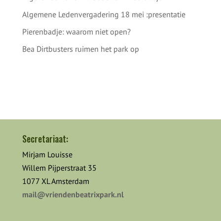
Algemene Ledenvergadering 18 mei :presentatie
Pierenbadje: waarom niet open?
Bea Dirtbusters ruimen het park op
Secretariaat:
Mirjam Louisse
Willem Pijperstraat 35
1077 XL Amsterdam
mail@vriendenbeatrixpark.nl