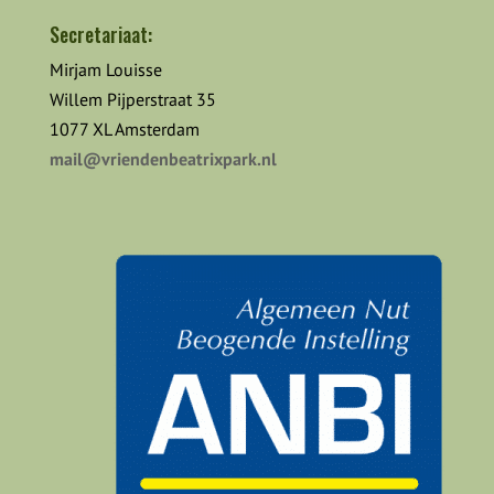
Secretariaat:
Mirjam Louisse
Willem Pijperstraat 35
1077 XL Amsterdam
mail@vriendenbeatrixpark.nl