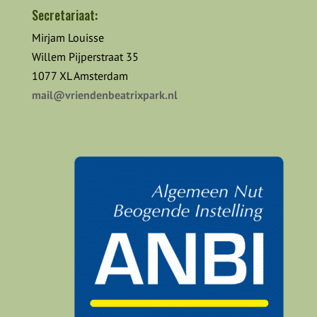
Secretariaat:
Mirjam Louisse
Willem Pijperstraat 35
1077 XL Amsterdam
mail@vriendenbeatrixpark.nl