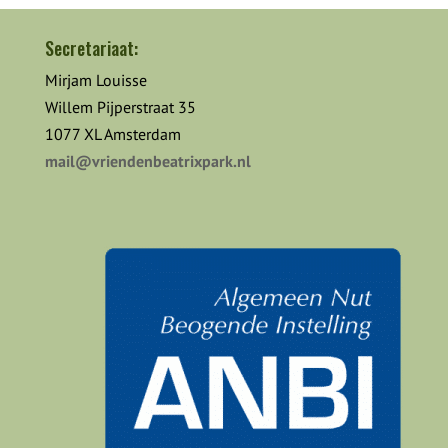
Secretariaat:
Mirjam Louisse
Willem Pijperstraat 35
1077 XL Amsterdam
mail@vriendenbeatrixpark.nl