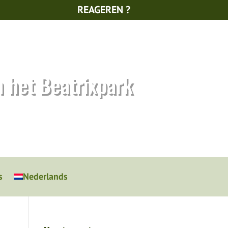
REAGEREN ?
n het Beatrixpark
s
Nederlands