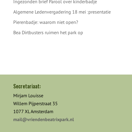
Ingezonden brief Parool over kinderbadje
Algemene Ledenvergadering 18 mei :presentatie
Pierenbadje: waarom niet open?
Bea Dirtbusters ruimen het park op
Secretariaat:
Mirjam Louisse
Willem Pijperstraat 35
1077 XL Amsterdam
mail@vriendenbeatrixpark.nl