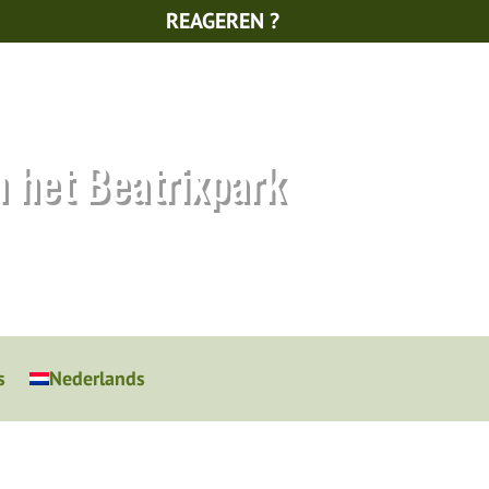
REAGEREN ?
n het Beatrixpark
s
Nederlands