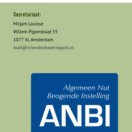
Secretariaat:
Mirjam Louisse
Willem Pijperstraat 35
1077 XL Amsterdam
mail@vriendenbeatrixpark.nl