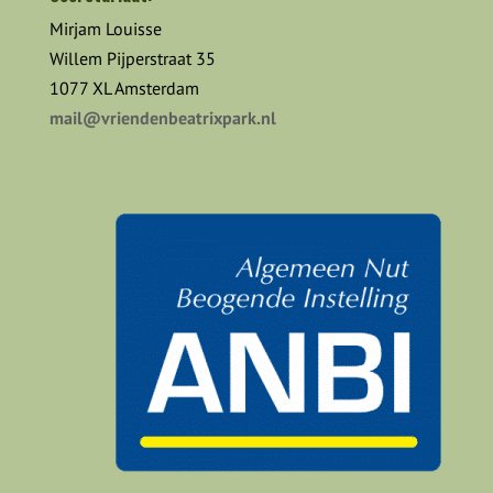
Mirjam Louisse
Willem Pijperstraat 35
1077 XL Amsterdam
mail@vriendenbeatrixpark.nl