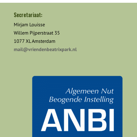
Secretariaat:
Mirjam Louisse
Willem Pijperstraat 35
1077 XL Amsterdam
mail@vriendenbeatrixpark.nl