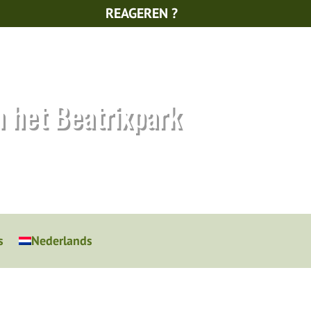
REAGEREN ?
n het Beatrixpark
s
Nederlands