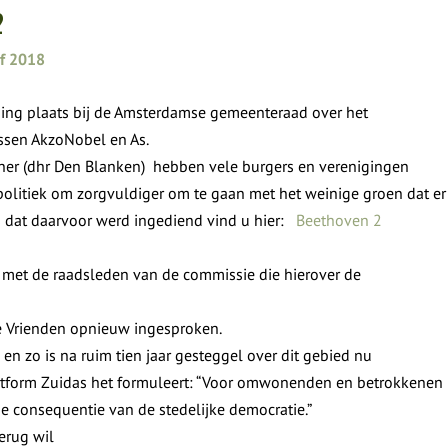
2
ef 2018
ing plaats bij de Amsterdamse gemeenteraad over het
ssen AkzoNobel en As.
oner (dhr Den Blanken) hebben vele burgers en verenigingen
litiek om zorgvuldiger om te gaan met het weinige groen dat er
s dat daarvoor werd ingediend vind u hier:
Beethoven 2
met de raadsleden van de commissie die hierover de
 Vrienden opnieuw ingesproken.
en zo is na ruim tien jaar gesteggel over dit gebied nu
latform Zuidas het formuleert: “Voor omwonenden en betrokkenen
 de consequentie van de stedelijke democratie.”
terug wil