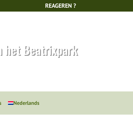
REAGEREN ?
n het Beatrixpark
s
Nederlands