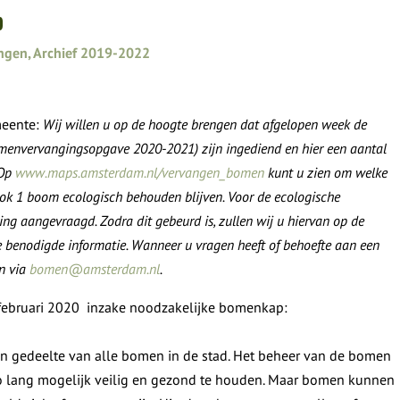
p
ngen
,
Archief 2019-2022
meente:
Wij willen u op de hoogte brengen dat afgelopen week de
menvervangingsopgave 2020-2021) zijn ingediend en hier een aantal
 Op
www.maps.amsterdam.nl/vervangen_bomen
kunt u zien om welke
ook 1 boom ecologisch behouden blijven. Voor de ecologische
g aangevraagd. Zodra dit gebeurd is, zullen wij u hiervan op de
le benodigde informatie. Wanneer u vragen heeft of behoefte aan een
n via
bomen@amsterdam.nl
.
 februari 2020 inzake noodzakelijke bomenkap:
en gedeelte van alle bomen in de stad. Het beheer van de bomen
zo lang mogelijk veilig en gezond te houden. Maar bomen kunnen