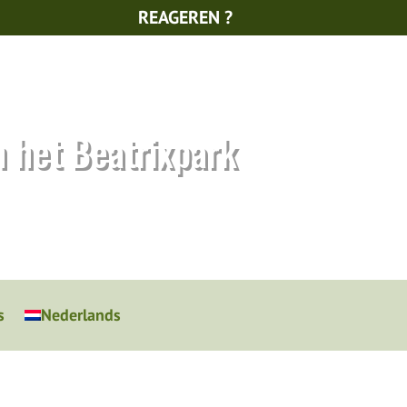
REAGEREN ?
n het Beatrixpark
s
Nederlands