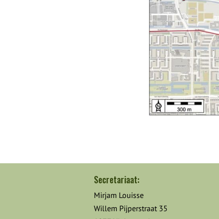
Secretariaat:
Mirjam Louisse
Willem Pijperstraat 35