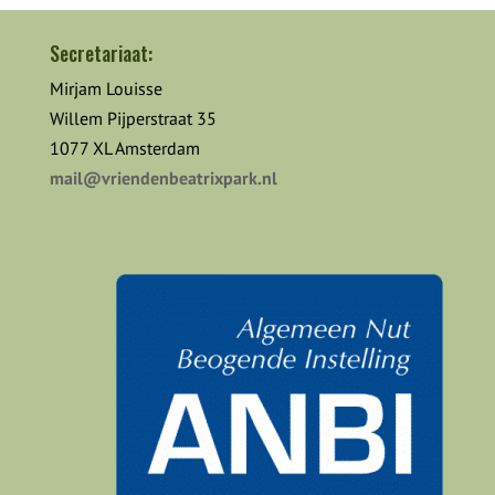
Secretariaat:
Mirjam Louisse
Willem Pijperstraat 35
1077 XL Amsterdam
mail@vriendenbeatrixpark.nl